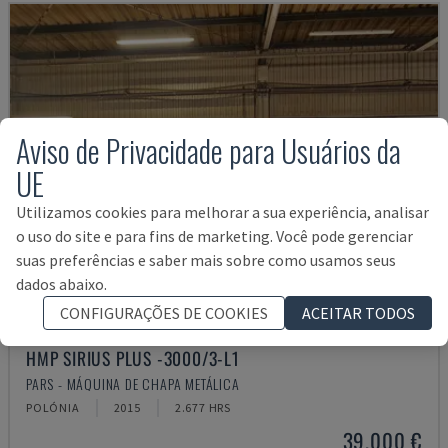
Aviso de Privacidade para Usuários da
UE
Utilizamos cookies para melhorar a sua experiência, analisar
o uso do site e para fins de marketing. Você pode gerenciar
suas preferências e saber mais sobre como usamos seus
dados abaixo.
CONFIGURAÇÕES DE COOKIES
ACEITAR TODOS
HMP SIRIUS PLUS -3000/3-L1
PARS - MÁQUINA DE CHAPA METÁLICA
POLÓNIA
2015
2.677 HRS
39.000 €