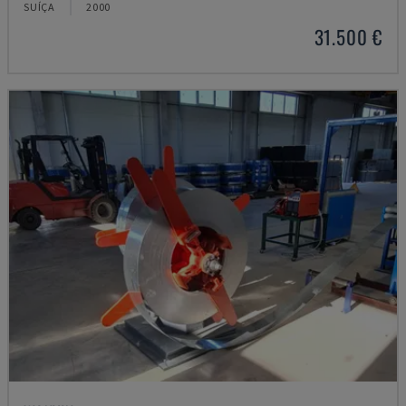
SUÍÇA
2000
31.500 €