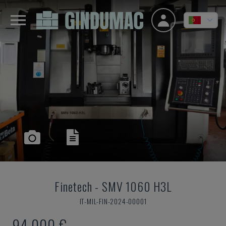
Finetech
-
SMV 1060 H3L
IT-MIL-FIN-2024-00001
94.000 €