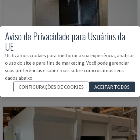
Aviso de Privacidade para Usuários da
UE
Utilizamos cookies para melhorar a sua experiência, analisar
VTC 300C II
o uso do site e para fins de marketing. Você pode gerenciar
suas preferências e saber mais sobre como usamos seus
MAZAK - CENTRO DE MAQUINAÇÃO VERTICAL
dados abaixo.
DINAMARCA
2012
45.000 €
CONFIGURAÇÕES DE COOKIES
ACEITAR TODOS