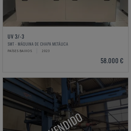
UV 3/-3
SMT - MÁQUINA DE CHAPA METÁLICA
PAÍSES BAIXOS
2023
58.000 €
VENDIDO