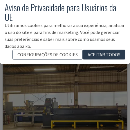
Aviso de Privacidade para Usuários da
UE
BRAZING LINE 50-20-350-GI-DR
SCAME - MÁQUINA DE CHAPA METÁLICA
Utilizamos cookies para melhorar a sua experiência, analisar
o uso do site e para fins de marketing. Você pode gerenciar
ESPANHA
2018
suas preferências e saber mais sobre como usamos seus
118.000 €
dados abaixo.
CONFIGURAÇÕES DE COOKIES
ACEITAR TODOS