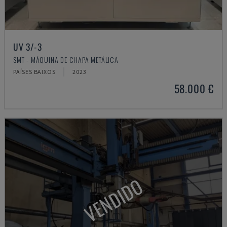
UV 3/-3
SMT - MÁQUINA DE CHAPA METÁLICA
PAÍSES BAIXOS
2023
58.000 €
VENDIDO