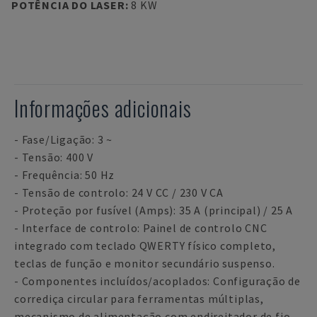
POTÊNCIA DO LASER
:
8 KW
Informações adicionais
- Fase/Ligação: 3 ~
- Tensão: 400 V
- Frequência: 50 Hz
- Tensão de controlo: 24 V CC / 230 V CA
- Proteção por fusível (Amps): 35 A (principal) / 25 A
- Interface de controlo: Painel de controlo CNC
integrado com teclado QWERTY físico completo,
teclas de função e monitor secundário suspenso.
- Componentes incluídos/acoplados: Configuração de
corrediça circular para ferramentas múltiplas,
mecanismo de alimentação com endireitador de fio