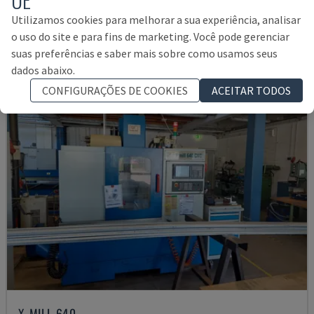
ITÁLIA
2003
Utilizamos cookies para melhorar a sua experiência, analisar
21.000 €
o uso do site e para fins de marketing. Você pode gerenciar
suas preferências e saber mais sobre como usamos seus
dados abaixo.
CONFIGURAÇÕES DE COOKIES
ACEITAR TODOS
X-MILL 640