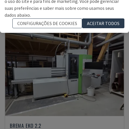
o uso do site e para fins de marketing. Você pode gerenciar
POLÓNIA
2017
suas preferências e saber mais sobre como usamos seus
43.000 €
dados abaixo.
CONFIGURAÇÕES DE COOKIES
ACEITAR TODOS
BREMA EKO 2.2